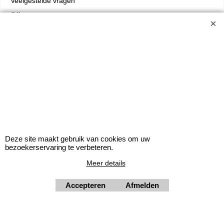
Veelgestelde vragen
Offerte aanvragen
WERKZAAMHEDEN
Loodgieterswerk
Sanitair
Zonnepanelen
Elektra
Afbouw
Isolatie
Cv-ketel
Deze site maakt gebruik van cookies om uw
Vloerverwarming
bezoekerservaring te verbeteren.
Meer details
Trustpilot
Accepteren
Afmelden