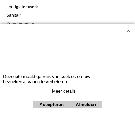
Loodgieterswerk
Sanitair
Zonnepanelen
Elektra
Afbouw
Isolatie
Cv-ketel
Trustpilot
Deze site maakt gebruik van cookies om uw
bezoekerservaring te verbeteren.
Meer details
Accepteren
Afmelden
Webwinkel gemaakt met
ShopFactory webwinkel
software.