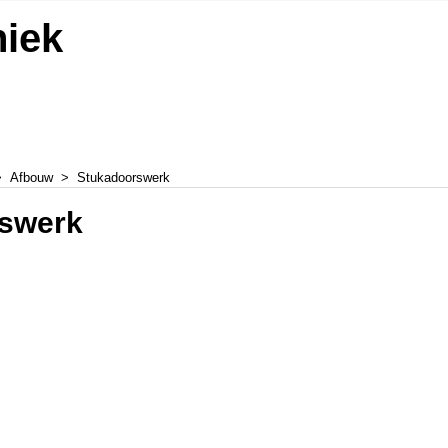
niek
>
Afbouw
>
Stukadoorswerk
swerk