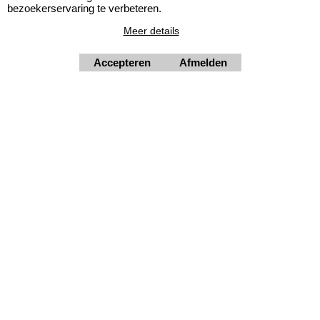
bezoekerservaring te verbeteren.
Meer details
Webwinkel gemaakt met
ShopFactory webwinkel
Accepteren
Afmelden
software.