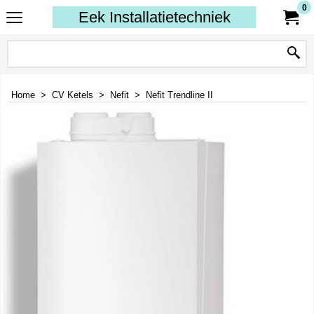
0
Eek Installatietechniek
Home
>
CV Ketels
>
Nefit
>
Nefit Trendline II