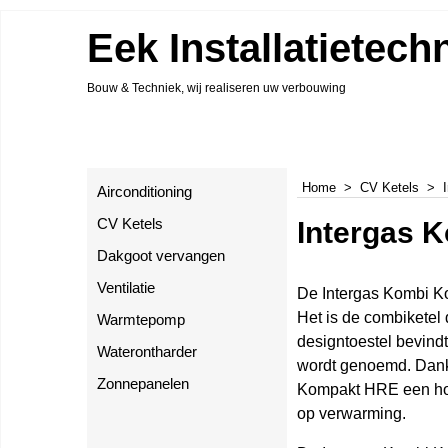
Eek Installatietech
Bouw & Techniek, wij realiseren uw verbouwing
Home
>
CV Ketels
>
Airconditioning
Intergas 
CV Ketels
Dakgoot vervangen
Ventilatie
De Intergas Kombi K
Het is de combiketel 
Warmtepomp
designtoestel bevind
Waterontharder
wordt genoemd. Dankz
Zonnepanelen
Kompakt HRE een ho
op verwarming.